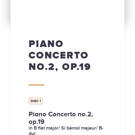
PIANO
CONCERTO
NO.2, OP.19
DISC 1
Piano Concerto no.2,
op.19
in B flat major/ Si bémol majeur/ B-
dur