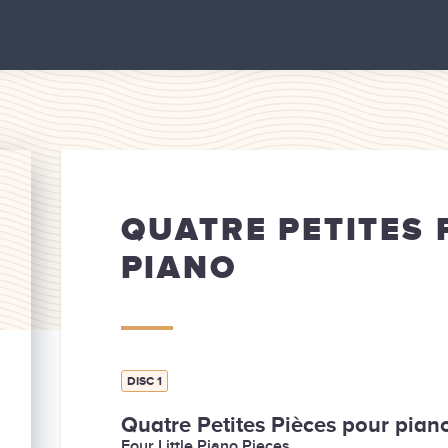
QUATRE PETITES 
PIANO
DISC 1
Quatre Petites Pièces pour pian
Four Little Piano Pieces