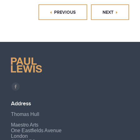
PREVIOUS
NEXT
Find us on:
Facebook
page
Address
opens
Thomas Hull
in
new
Maestro Arts
One Eastfields Avenue
window
London